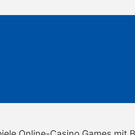
piele Online-Casino Games mit