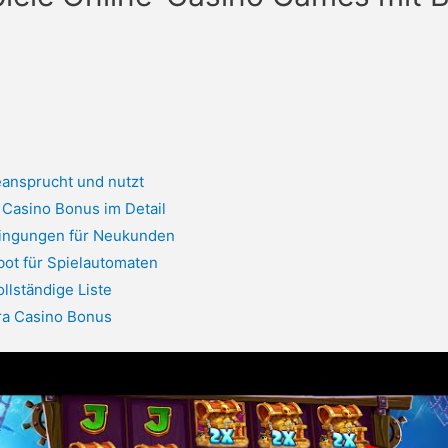
ansprucht und nutzt
 Casino Bonus im Detail
dingungen für Neukunden
bot für Spielautomaten
llständige Liste
ra Casino Bonus