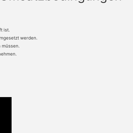
 ist.
mgesetzt werden.
n müssen.
tnehmen.