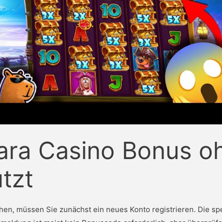
ara Casino Bonus o
tzt
, müssen Sie zunächst ein neues Konto registrieren. Die spezi