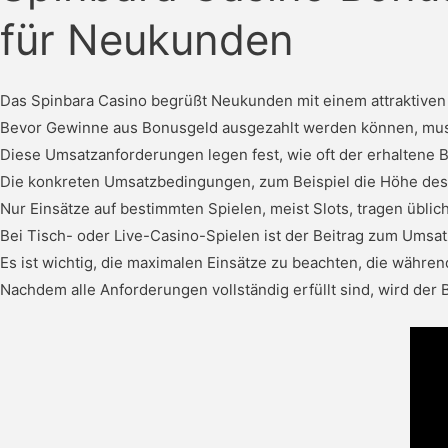
für Neukunden
Das Spinbara Casino begrüßt Neukunden mit einem attraktive
Bevor Gewinne aus Bonusgeld ausgezahlt werden können, mu
Diese Umsatzanforderungen legen fest, wie oft der erhaltene 
Die konkreten Umsatzbedingungen, zum Beispiel die Höhe des
Nur Einsätze auf bestimmten Spielen, meist Slots, tragen übli
Bei Tisch- oder Live-Casino-Spielen ist der Beitrag zum Umsat
Es ist wichtig, die maximalen Einsätze zu beachten, die währ
Nachdem alle Anforderungen vollständig erfüllt sind, wird der