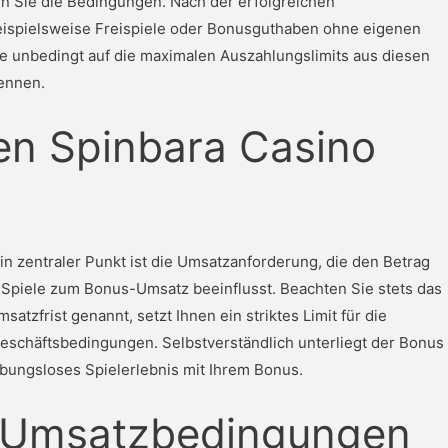
en Sie die Bedingungen. Nach der erfolgreichen
eispielsweise Freispiele oder Bonusguthaben ohne eigenen
e unbedingt auf die maximalen Auszahlungslimits aus diesen
ennen.
en Spinbara Casino
in zentraler Punkt ist die Umsatzanforderung, die den Betrag
r Spiele zum Bonus-Umsatz beeinflusst. Beachten Sie stets das
zfrist genannt, setzt Ihnen ein striktes Limit für die
Geschäftsbedingungen. Selbstverständlich unterliegt der Bonus
ibungsloses Spielerlebnis mit Ihrem Bonus.
ie Umsatzbedingungen