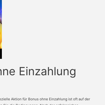
hne Einzahlung
elle Aktion für Bonus ohne Einzahlung ist oft auf der