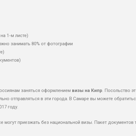
на 1-м листе)
олжно занимать 80% от фотографии
е)
окументов)
 россиянам заняться оформлением
визы на Кипр
. Посольство эт
ельно отправляться в эти города. В Самаре вы можете обратить
017 году.
се могут приезжать без национальной визы. Пакет документов 